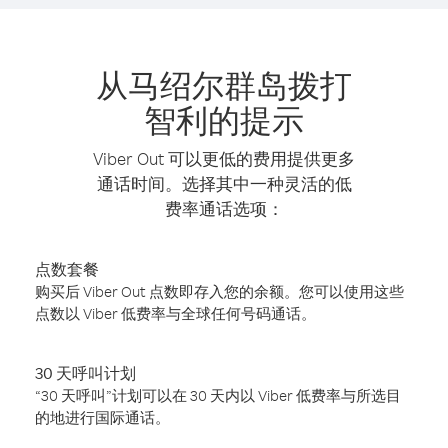
从马绍尔群岛拨打
智利的提示
Viber Out 可以更低的费用提供更多
通话时间。选择其中一种灵活的低
费率通话选项：
点数套餐
购买后 Viber Out 点数即存入您的余额。您可以使用这些
点数以 Viber 低费率与全球任何号码通话。
30 天呼叫计划
“30 天呼叫”计划可以在 30 天内以 Viber 低费率与所选目
的地进行国际通话。