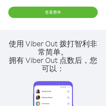
查看费率
使用 Viber Out 拨打智利非
常简单。
拥有 Viber Out 点数后，您
可以：