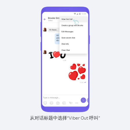
从对话标题中选择“Viber Out 呼叫”