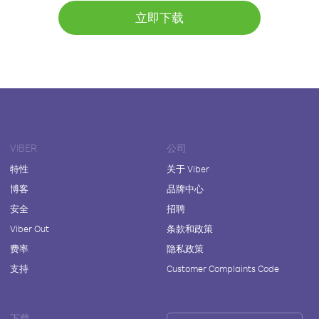
立即下载
VIBER
公司
特性
关于 Viber
博客
品牌中心
安全
招聘
Viber Out
条款和政策
费率
隐私政策
支持
Customer Complaints Code
下载