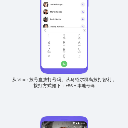
从 Viber 拨号盘拨打号码。
从马绍尔群岛拨打智利，
拨打方式如下：
+
+
56
本地号码