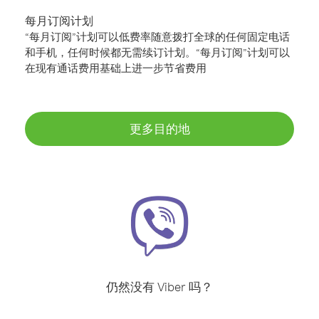
每月订阅计划
“每月订阅”计划可以低费率随意拨打全球的任何固定电话
和手机，任何时候都无需续订计划。“每月订阅”计划可以
在现有通话费用基础上进一步节省费用
更多目的地
仍然没有 Viber 吗？