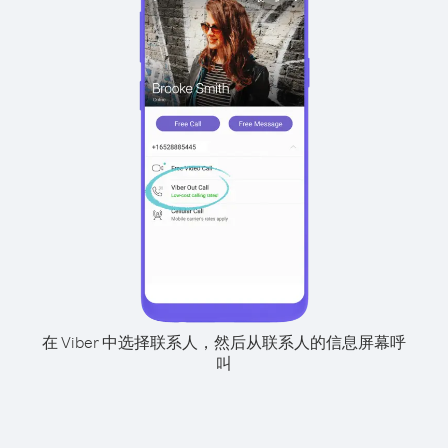
在 Viber 中选择联系人，然后从联系人的信息屏幕呼
叫