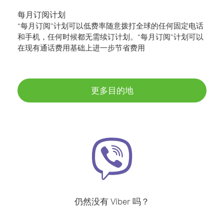
每月订阅计划
“每月订阅”计划可以低费率随意拨打全球的任何固定电话
和手机，任何时候都无需续订计划。“每月订阅”计划可以
在现有通话费用基础上进一步节省费用
更多目的地
仍然没有 Viber 吗？