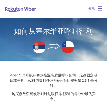
登录
Togg
navig
如何从塞尔维亚呼叫智利
Viber Out 可以从塞尔维亚高质量呼叫智利。
无论固定电
话或手机，智利 内拨打任意号码 - 起始费率仅 2.3 ¢ 每分
钟。
购买点数套餐或呼叫计划以获得 智利 的每分钟最优费
率。