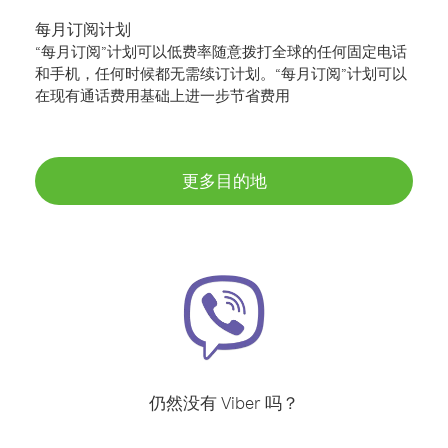
每月订阅计划
“每月订阅”计划可以低费率随意拨打全球的任何固定电话
和手机，任何时候都无需续订计划。“每月订阅”计划可以
在现有通话费用基础上进一步节省费用
更多目的地
仍然没有 Viber 吗？