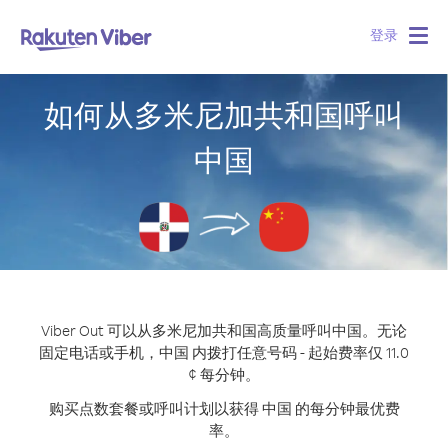
登录
Togg
navig
如何从多米尼加共和国呼叫
中国
Viber Out 可以从多米尼加共和国高质量呼叫中国。
无论
固定电话或手机，中国 内拨打任意号码 - 起始费率仅 11.0
¢ 每分钟。
购买点数套餐或呼叫计划以获得 中国 的每分钟最优费
率。