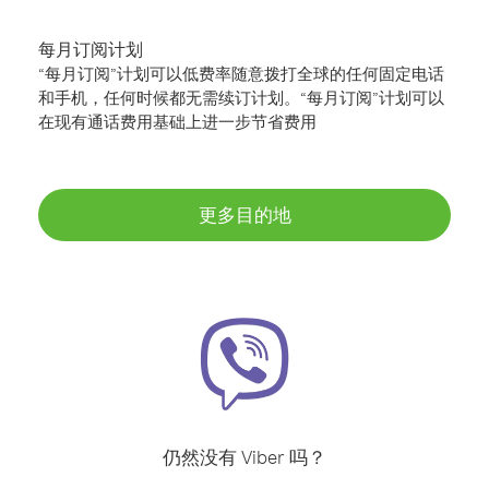
每月订阅计划
“每月订阅”计划可以低费率随意拨打全球的任何固定电话
和手机，任何时候都无需续订计划。“每月订阅”计划可以
在现有通话费用基础上进一步节省费用
更多目的地
仍然没有 Viber 吗？