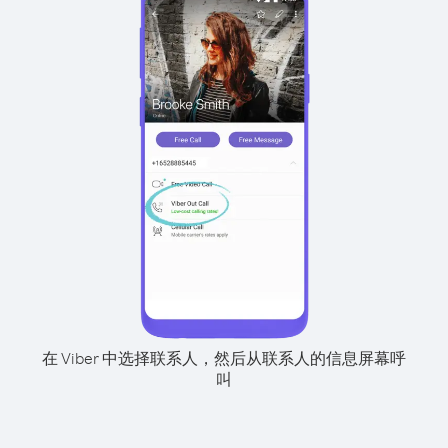
在 Viber 中选择联系人，然后从联系人的信息屏幕呼
叫