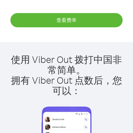
查看费率
使用 Viber Out 拨打中国非
常简单。
拥有 Viber Out 点数后，您
可以：