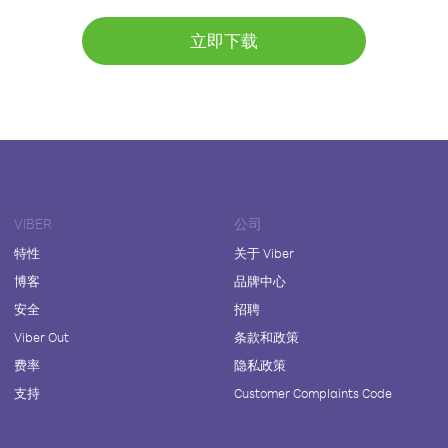
立即下载
VIBER
公司
特性
关于 Viber
博客
品牌中心
安全
招聘
Viber Out
条款和政策
费率
隐私政策
支持
Customer Complaints Code