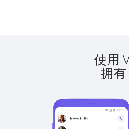
使用 
拥有 