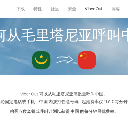
下载
特性
社区
安全
Viber Out
博客
何从毛里塔尼亚呼叫
Viber Out 可以从毛里塔尼亚高质量呼叫中国。
论固定电话或手机，中国 内拨打任意号码 - 起始费率仅 11.0 ¢ 每分
购买点数套餐或呼叫计划以获得 中国 的每分钟最优费率。