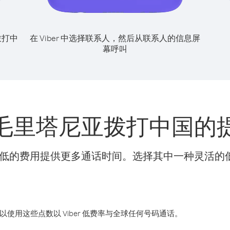
拨打中
在 Viber 中选择联系人，然后从联系人的信息屏
幕呼叫
毛里塔尼亚拨打中国的
t 可以更低的费用提供更多通话时间。选择其中一种灵活
您可以使用这些点数以 Viber 低费率与全球任何号码通话。