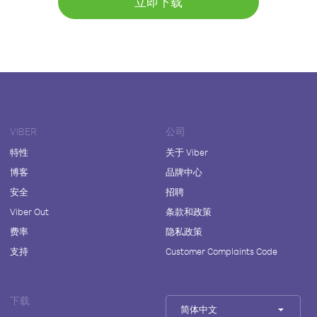
立即下载
VIBER
公司
特性
关于 Viber
博客
品牌中心
安全
招聘
Viber Out
条款和政策
费率
隐私政策
支持
Customer Complaints Code
下载
简体中文