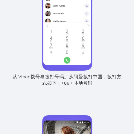
从 Viber 拨号盘拨打号码。
从阿曼拨打中国，拨打方
式如下：
+
+
86
本地号码