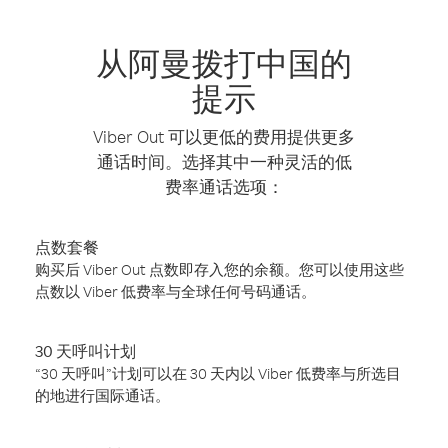
从阿曼拨打中国的
提示
Viber Out 可以更低的费用提供更多
通话时间。选择其中一种灵活的低
费率通话选项：
点数套餐
购买后 Viber Out 点数即存入您的余额。您可以使用这些
点数以 Viber 低费率与全球任何号码通话。
30 天呼叫计划
“30 天呼叫”计划可以在 30 天内以 Viber 低费率与所选目
的地进行国际通话。