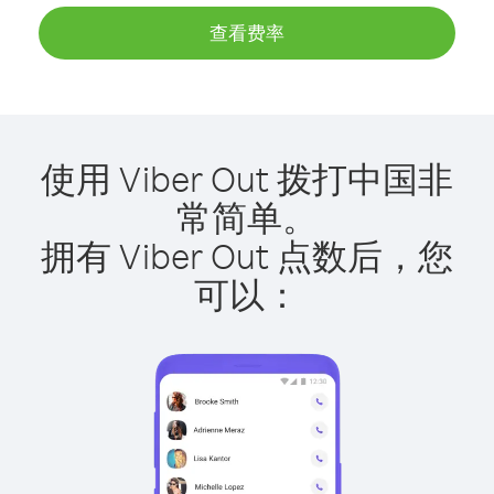
查看费率
使用 Viber Out 拨打中国非
常简单。
拥有 Viber Out 点数后，您
可以：