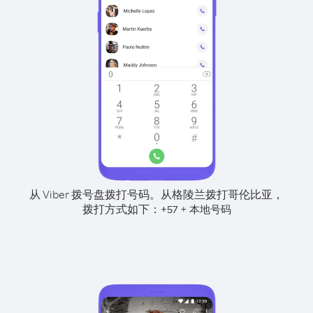
从 Viber 拨号盘拨打号码。
从格陵兰拨打哥伦比亚，
拨打方式如下：
+
+
57
本地号码