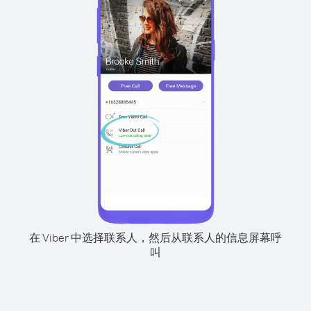
在 Viber 中选择联系人，然后从联系人的信息屏幕呼
叫