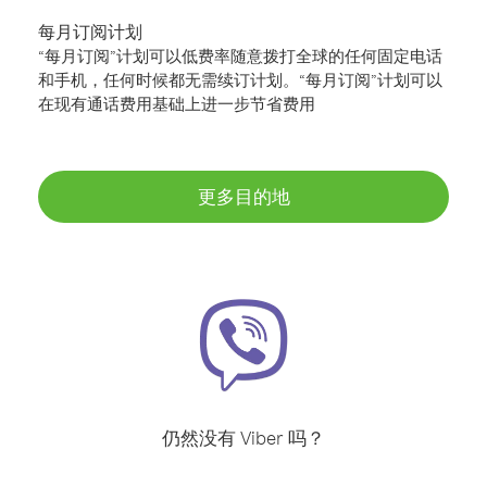
每月订阅计划
“每月订阅”计划可以低费率随意拨打全球的任何固定电话
和手机，任何时候都无需续订计划。“每月订阅”计划可以
在现有通话费用基础上进一步节省费用
更多目的地
仍然没有 Viber 吗？