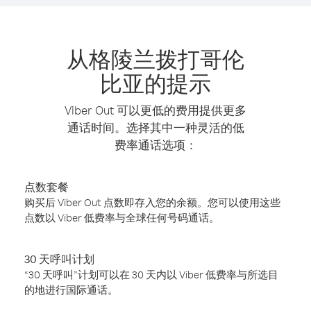
从格陵兰拨打哥伦
比亚的提示
Viber Out 可以更低的费用提供更多
通话时间。选择其中一种灵活的低
费率通话选项：
点数套餐
购买后 Viber Out 点数即存入您的余额。您可以使用这些
点数以 Viber 低费率与全球任何号码通话。
30 天呼叫计划
“30 天呼叫”计划可以在 30 天内以 Viber 低费率与所选目
的地进行国际通话。