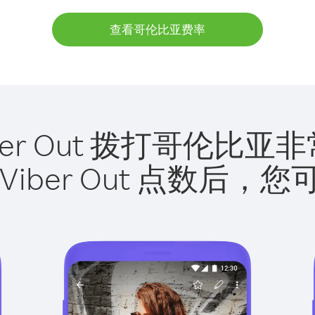
查看哥伦比亚费率
ber Out 拨打哥伦比
Viber Out 点数后，