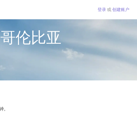
登录
或
创建账户
叫哥伦比亚
分钟。