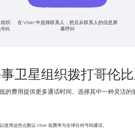
星组织
在 Viber 中选择联系人，然后从联系人的信息屏
幕呼叫
地号码
海事卫星组织拨打哥伦比
t 可以更低的费用提供更多通话时间。选择其中一种灵活
您可以使用这些点数以 Viber 低费率与全球任何号码通话。