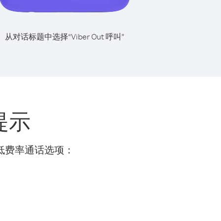
从对话标题中选择“Viber Out 呼叫”
提示
的低费率通话选项：