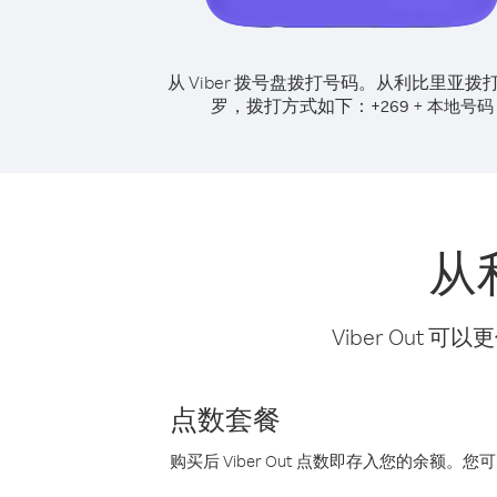
从 Viber 拨号盘拨打号码。
从利比里亚拨
罗，拨打方式如下：
+
+
269
本地号码
从
Viber Ou
点数套餐
购买后 Viber Out 点数即存入您的余额。