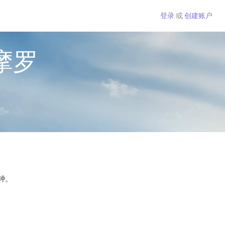
登录
或
创建账户
摩罗
分钟。