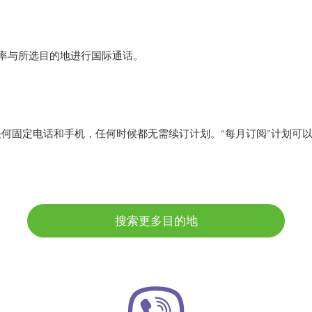
r 低费率与所选目的地进行国际通话。
任何固定电话和手机，任何时候都无需续订计划。“每月订阅”计划可
搜索更多目的地