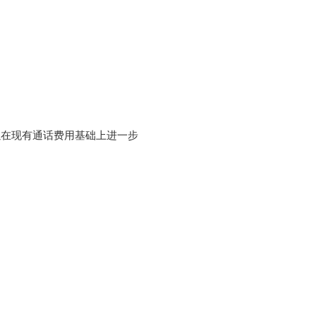
以在现有通话费用基础上进一步