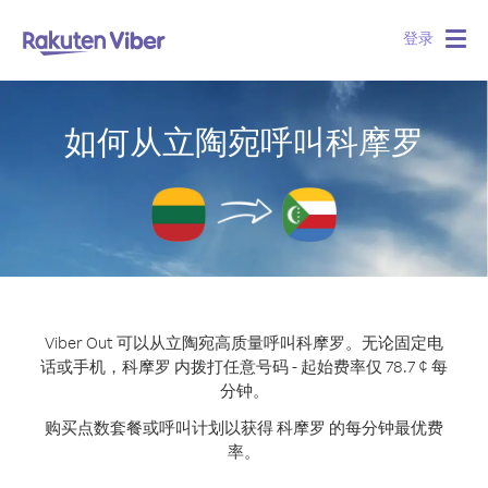
登录
Togg
navig
如何从立陶宛呼叫科摩罗
Viber Out 可以从立陶宛高质量呼叫科摩罗。
无论固定电
话或手机，科摩罗 内拨打任意号码 - 起始费率仅 78.7 ¢ 每
分钟。
购买点数套餐或呼叫计划以获得 科摩罗 的每分钟最优费
率。