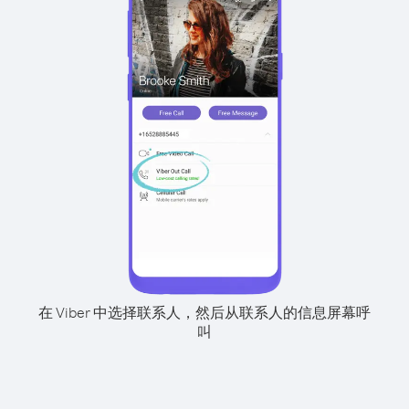
在 Viber 中选择联系人，然后从联系人的信息屏幕呼
叫