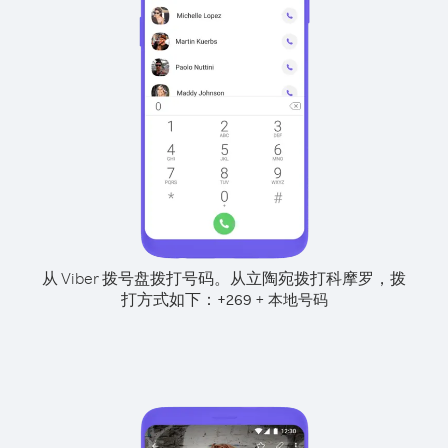
从 Viber 拨号盘拨打号码。
从立陶宛拨打科摩罗，拨
打方式如下：
+
+
269
本地号码