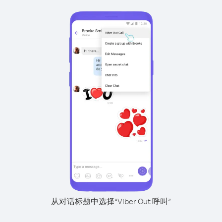
从对话标题中选择“Viber Out 呼叫”