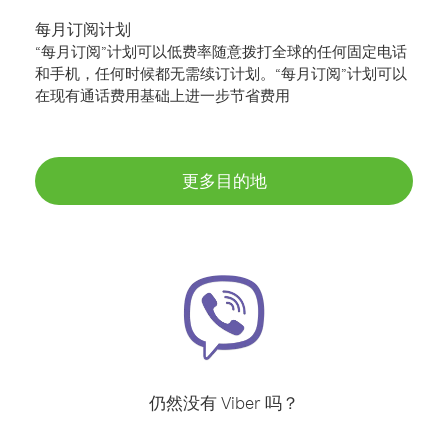
每月订阅计划
“每月订阅”计划可以低费率随意拨打全球的任何固定电话
和手机，任何时候都无需续订计划。“每月订阅”计划可以
在现有通话费用基础上进一步节省费用
更多目的地
仍然没有 Viber 吗？