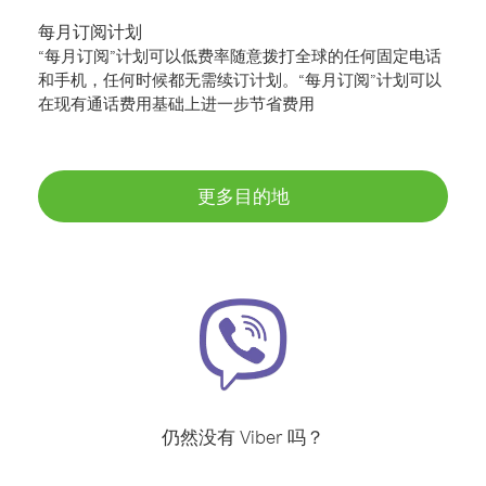
每月订阅计划
“每月订阅”计划可以低费率随意拨打全球的任何固定电话
和手机，任何时候都无需续订计划。“每月订阅”计划可以
在现有通话费用基础上进一步节省费用
更多目的地
仍然没有 Viber 吗？