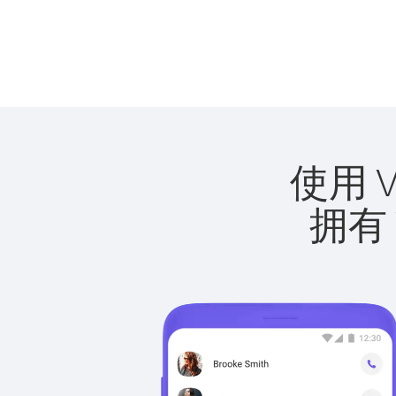
使用 
拥有 