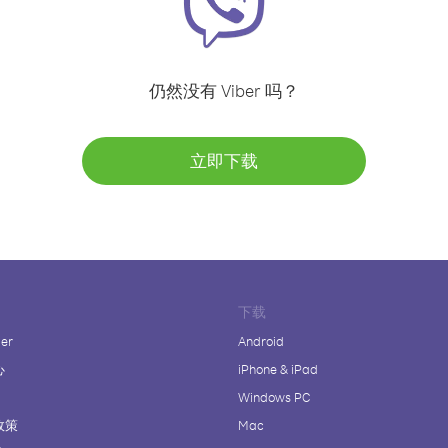
仍然没有 Viber 吗？
立即下载
下载
er
Android
心
iPhone & iPad
Windows PC
政策
Mac