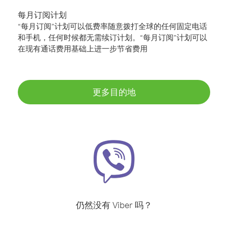
每月订阅计划
“每月订阅”计划可以低费率随意拨打全球的任何固定电话
和手机，任何时候都无需续订计划。“每月订阅”计划可以
在现有通话费用基础上进一步节省费用
更多目的地
仍然没有 Viber 吗？