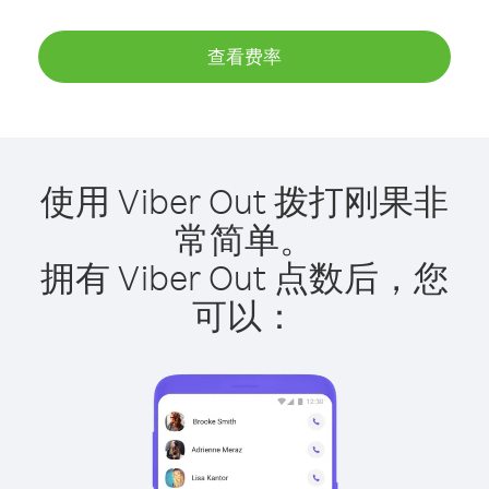
查看费率
使用 Viber Out 拨打刚果非
常简单。
拥有 Viber Out 点数后，您
可以：