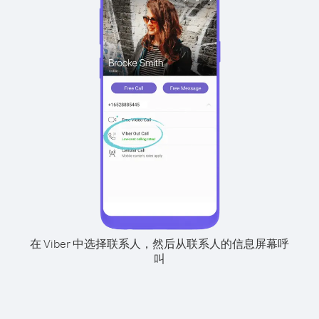
在 Viber 中选择联系人，然后从联系人的信息屏幕呼
叫