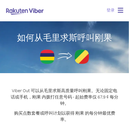
登录
Togg
navig
如何从毛里求斯呼叫刚果
Viber Out 可以从毛里求斯高质量呼叫刚果。
无论固定电
话或手机，刚果 内拨打任意号码 - 起始费率仅 67.9 ¢ 每分
钟。
购买点数套餐或呼叫计划以获得 刚果 的每分钟最优费
率。