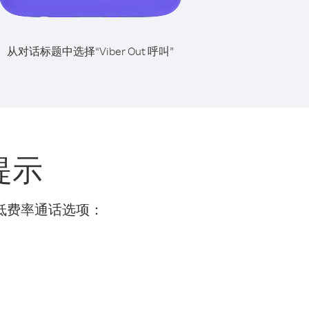
从对话标题中选择“Viber Out 呼叫”
提示
的低费率通话选项：