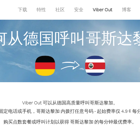
下载
特性
社区
安全
Viber Out
博客
何从德国呼叫哥斯达
Viber Out 可以从德国高质量呼叫哥斯达黎加。
固定电话或手机，哥斯达黎加 内拨打任意号码 - 起始费率仅 4.9 ¢ 每
购买点数套餐或呼叫计划以获得 哥斯达黎加 的每分钟最优费率。