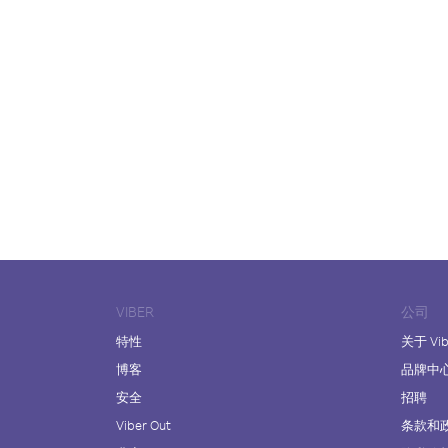
VIBER
公司
特性
关于 Vib
博客
品牌中
安全
招聘
Viber Out
条款和