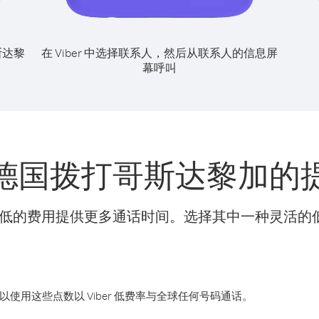
斯达黎
在 Viber 中选择联系人，然后从联系人的信息屏
幕呼叫
德国拨打哥斯达黎加的
t 可以更低的费用提供更多通话时间。选择其中一种灵活
您可以使用这些点数以 Viber 低费率与全球任何号码通话。