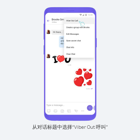
从对话标题中选择“Viber Out 呼叫”