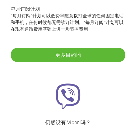
每月订阅计划
“每月订阅”计划可以低费率随意拨打全球的任何固定电话
和手机，任何时候都无需续订计划。“每月订阅”计划可以
在现有通话费用基础上进一步节省费用
更多目的地
仍然没有 Viber 吗？