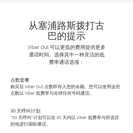
从塞浦路斯拨打古
巴的提示
Viber Out 可以更低的费用提供更多
通话时间。选择其中一种灵活的低
费率通话选项：
点数套餐
购买后 Viber Out 点数即存入您的余额。您可以使用这些
点数以 Viber 低费率与全球任何号码通话。
30 天呼叫计划
“30 天呼叫”计划可以在 30 天内以 Viber 低费率与所选目
的地进行国际通话。