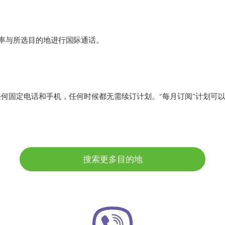
r 低费率与所选目的地进行国际通话。
任何固定电话和手机，任何时候都无需续订计划。“每月订阅”计划可
搜索更多目的地