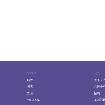
VIBER
公司
特性
关于 Vib
博客
品牌中
安全
招聘
Viber Out
条款和