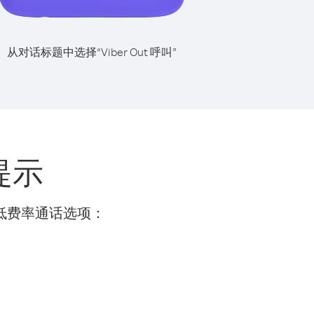
从对话标题中选择“Viber Out 呼叫”
提示
的低费率通话选项：