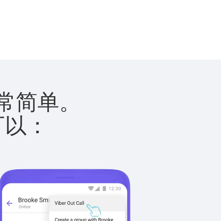
斯非常简单。
您可以：