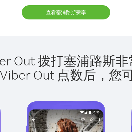
查看塞浦路斯费率
ber Out 拨打塞浦路
Viber Out 点数后，