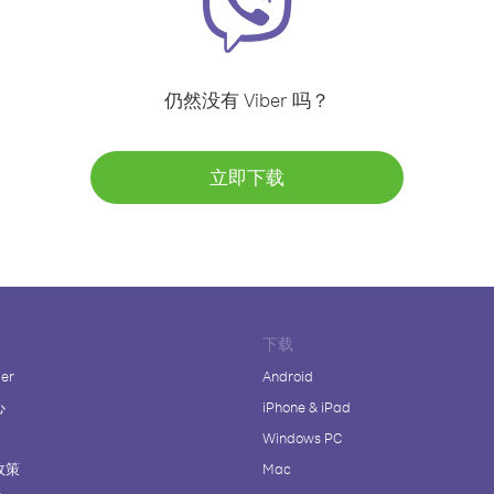
仍然没有 Viber 吗？
立即下载
下载
er
Android
心
iPhone & iPad
Windows PC
政策
Mac