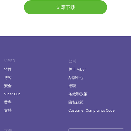
立即下载
VIBER
公司
特性
关于 Viber
博客
品牌中心
安全
招聘
Viber Out
条款和政策
费率
隐私政策
支持
Customer Complaints Code
下载