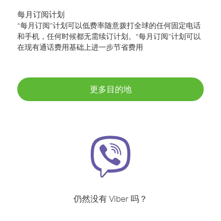
每月订阅计划
“每月订阅”计划可以低费率随意拨打全球的任何固定电话
和手机，任何时候都无需续订计划。“每月订阅”计划可以
在现有通话费用基础上进一步节省费用
更多目的地
仍然没有 Viber 吗？