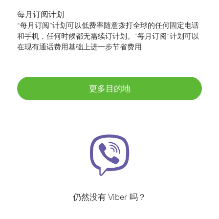
每月订阅计划
“每月订阅”计划可以低费率随意拨打全球的任何固定电话
和手机，任何时候都无需续订计划。“每月订阅”计划可以
在现有通话费用基础上进一步节省费用
更多目的地
仍然没有 Viber 吗？