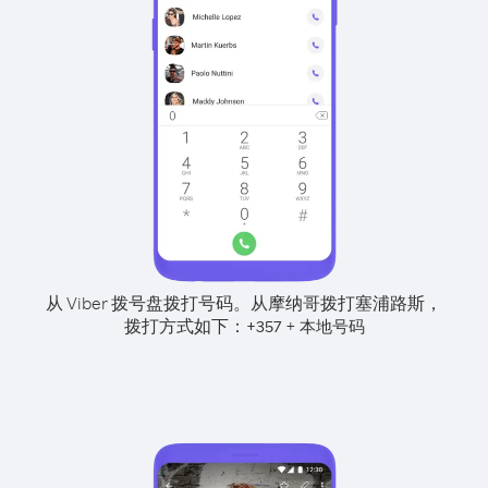
从 Viber 拨号盘拨打号码。
从摩纳哥拨打塞浦路斯，
拨打方式如下：
+
+
357
本地号码