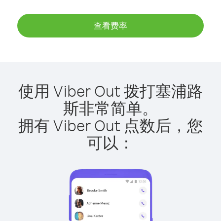
查看费率
使用 Viber Out 拨打塞浦路
斯非常简单。
拥有 Viber Out 点数后，您
可以：