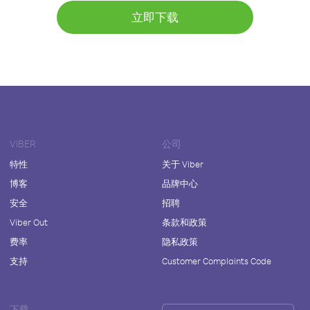
立即下载
VIBER
公司
特性
关于 Viber
博客
品牌中心
安全
招聘
Viber Out
条款和政策
费率
隐私政策
支持
Customer Complaints Code
下载