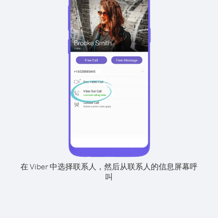
在 Viber 中选择联系人，然后从联系人的信息屏幕呼
叫