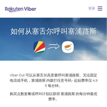
登录
Togg
navig
如何从塞舌尔呼叫塞浦路斯
Viber Out 可以从塞舌尔高质量呼叫塞浦路斯。
无论固定
电话或手机，塞浦路斯 内拨打任意号码 - 起始费率仅 4.9
¢ 每分钟。
购买点数套餐或呼叫计划以获得 塞浦路斯 的每分钟最优
费率。