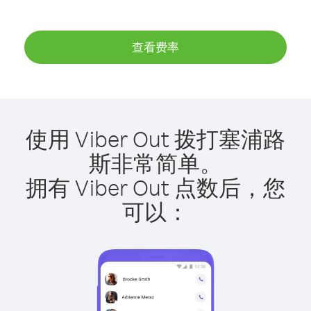
查看费率
使用 Viber Out 拨打塞浦路
斯非常简单。
拥有 Viber Out 点数后，您
可以：