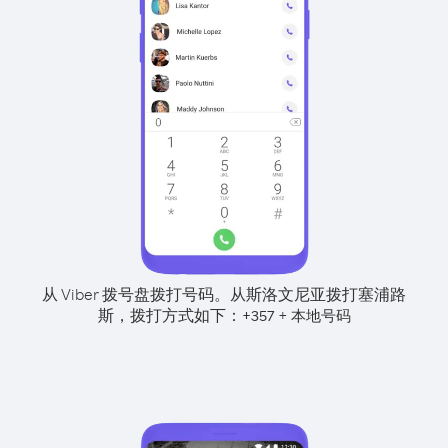
从 Viber 拨号盘拨打号码。
从斯洛文尼亚拨打塞浦路
斯，拨打方式如下：
+
+
357
本地号码