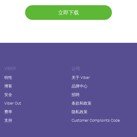
立即下载
VIBER
公司
特性
关于 Viber
博客
品牌中心
安全
招聘
Viber Out
条款和政策
费率
隐私政策
支持
Customer Complaints Code