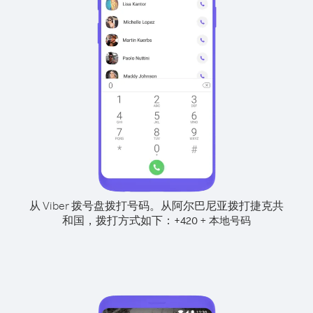
从 Viber 拨号盘拨打号码。
从阿尔巴尼亚拨打捷克共
和国，拨打方式如下：
+
+
420
本地号码