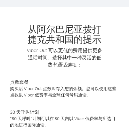
从阿尔巴尼亚拨打
捷克共和国的提示
Viber Out 可以更低的费用提供更多
通话时间。选择其中一种灵活的低
费率通话选项：
点数套餐
购买后 Viber Out 点数即存入您的余额。您可以使用这些
点数以 Viber 低费率与全球任何号码通话。
30 天呼叫计划
“30 天呼叫”计划可以在 30 天内以 Viber 低费率与所选目
的地进行国际通话。