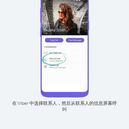
在 Viber 中选择联系人，然后从联系人的信息屏幕呼
叫