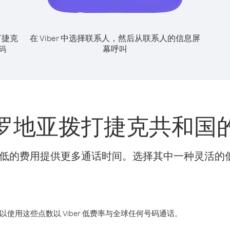
打捷克
在 Viber 中选择联系人，然后从联系人的信息屏
幕呼叫
码
罗地亚拨打捷克共和国
t 可以更低的费用提供更多通话时间。选择其中一种灵活
您可以使用这些点数以 Viber 低费率与全球任何号码通话。