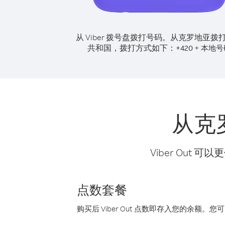
从 Viber 拨号盘拨打号码。
从克罗地亚拨
共和国，拨打方式如下：
+
+
420
本地号
从克
Viber Ou
点数套餐
购买后 Viber Out 点数即存入您的余额。