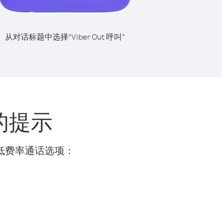
从对话标题中选择“Viber Out 呼叫”
的提示
的低费率通话选项：