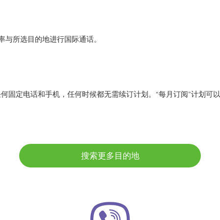
r 低费率与所选目的地进行国际通话。
任何固定电话和手机，任何时候都无需续订计划。“每月订阅”计划可
搜索更多目的地