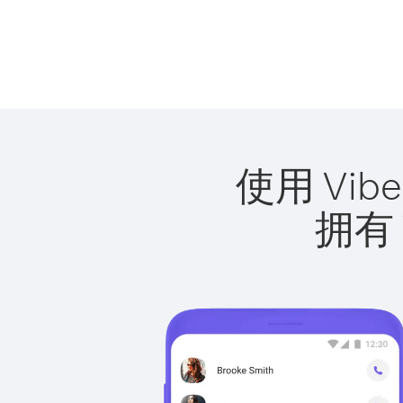
使用 Vi
拥有 