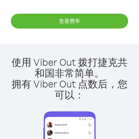
查看费率
使用 Viber Out 拨打捷克共
和国非常简单。
拥有 Viber Out 点数后，您
可以：