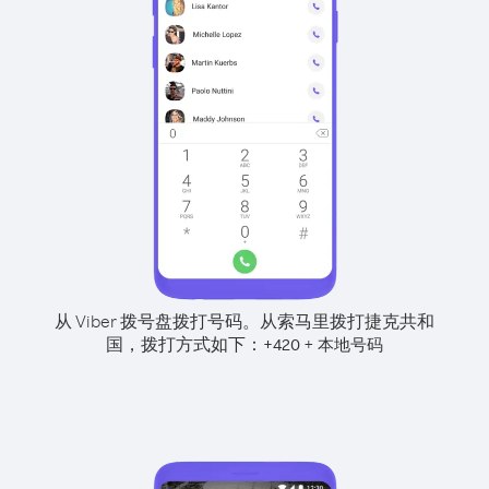
从 Viber 拨号盘拨打号码。
从索马里拨打捷克共和
国，拨打方式如下：
+
+
420
本地号码