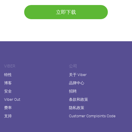
立即下载
VIBER
公司
特性
关于 Viber
博客
品牌中心
安全
招聘
Viber Out
条款和政策
费率
隐私政策
支持
Customer Complaints Code