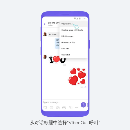
从对话标题中选择“Viber Out 呼叫”