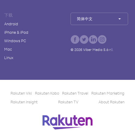
下载
简体中文
Android
iPhone & iPad
Windows PC
Mac
©
2026
Viber Media S.à r.l.
Linux
Rakuten Viki
Rakuten Kobo
Rakuten Travel
Rakuten Marketing
Rakuten Insight
Rakuten TV
About Rakuten