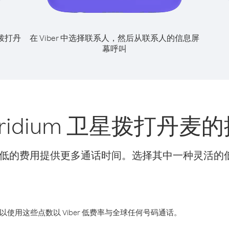
星拨打丹
在 Viber 中选择联系人，然后从联系人的信息屏
幕呼叫
rridium 卫星拨打丹麦
t 可以更低的费用提供更多通话时间。选择其中一种灵活
您可以使用这些点数以 Viber 低费率与全球任何号码通话。