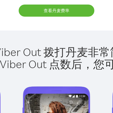
查看丹麦费率
Viber Out 拨打丹麦非
Viber Out 点数后，