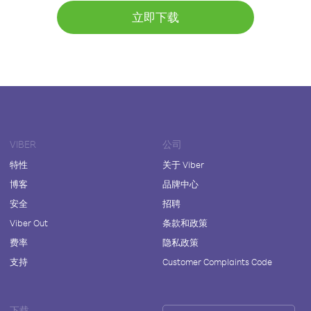
立即下载
VIBER
公司
特性
关于 Viber
博客
品牌中心
安全
招聘
Viber Out
条款和政策
费率
隐私政策
支持
Customer Complaints Code
下载