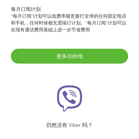
每月订阅计划
“每月订阅”计划可以低费率随意拨打全球的任何固定电话
和手机，任何时候都无需续订计划。“每月订阅”计划可以
在现有通话费用基础上进一步节省费用
更多目的地
仍然没有 Viber 吗？