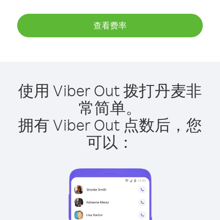
查看费率
使用 Viber Out 拨打丹麦非
常简单。
拥有 Viber Out 点数后，您
可以：