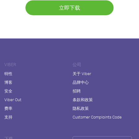
立即下载
VIBER
公司
特性
关于 Viber
博客
品牌中心
安全
招聘
Viber Out
条款和政策
费率
隐私政策
支持
Customer Complaints Code
下载