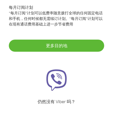
每月订阅计划
“每月订阅”计划可以低费率随意拨打全球的任何固定电话
和手机，任何时候都无需续订计划。“每月订阅”计划可以
在现有通话费用基础上进一步节省费用
更多目的地
仍然没有 Viber 吗？