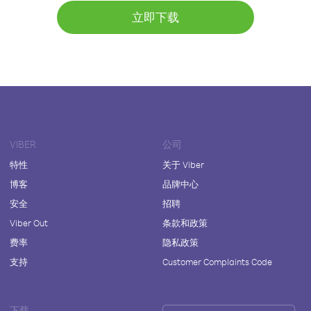
立即下载
VIBER
公司
特性
关于 Viber
博客
品牌中心
安全
招聘
Viber Out
条款和政策
费率
隐私政策
支持
Customer Complaints Code
下载