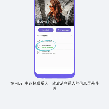
在 Viber 中选择联系人，然后从联系人的信息屏幕呼
叫