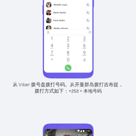
从 Viber 拨号盘拨打号码。
从开曼群岛拨打吉布提，
拨打方式如下：
+
+
253
本地号码