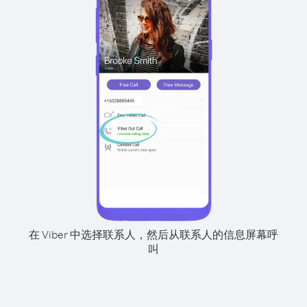
在 Viber 中选择联系人，然后从联系人的信息屏幕呼
叫