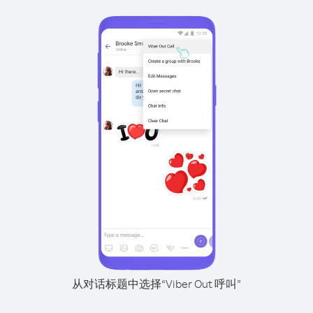
从对话标题中选择“Viber Out 呼叫”