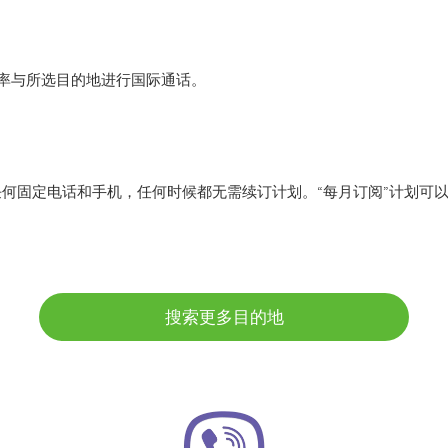
r 低费率与所选目的地进行国际通话。
任何固定电话和手机，任何时候都无需续订计划。“每月订阅”计划可
搜索更多目的地