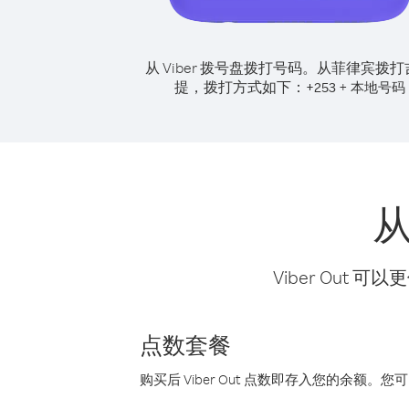
从 Viber 拨号盘拨打号码。
从菲律宾拨打
提，拨打方式如下：
+
+
253
本地号码
Viber Ou
点数套餐
购买后 Viber Out 点数即存入您的余额。