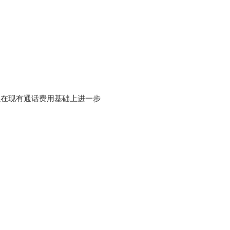
以在现有通话费用基础上进一步