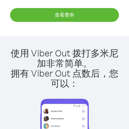
查看费率
使用 Viber Out 拨打多米尼
加非常简单。
拥有 Viber Out 点数后，您
可以：