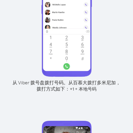
从 Viber 拨号盘拨打号码。
从百慕大拨打多米尼加，
拨打方式如下：
+
+
1
本地号码