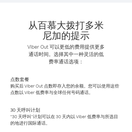
从百慕大拨打多米
尼加的提示
Viber Out 可以更低的费用提供更多
通话时间。选择其中一种灵活的低
费率通话选项：
点数套餐
购买后 Viber Out 点数即存入您的余额。您可以使用这些
点数以 Viber 低费率与全球任何号码通话。
30 天呼叫计划
“30 天呼叫”计划可以在 30 天内以 Viber 低费率与所选目
的地进行国际通话。