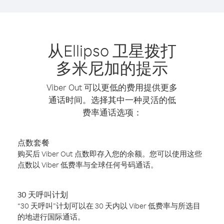
从Ellipso 卫星拨打
多米尼加的提示
Viber Out 可以更低的费用提供更多
通话时间。选择其中一种灵活的低
费率通话选项：
点数套餐
购买后 Viber Out 点数即存入您的余额。您可以使用这些
点数以 Viber 低费率与全球任何号码通话。
30 天呼叫计划
“30 天呼叫”计划可以在 30 天内以 Viber 低费率与所选目
的地进行国际通话。