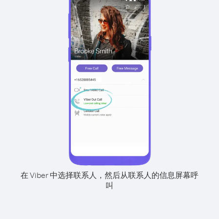
在 Viber 中选择联系人，然后从联系人的信息屏幕呼
叫