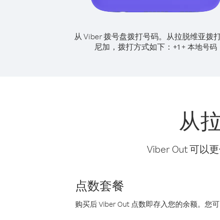
从 Viber 拨号盘拨打号码。
从拉脱维亚拨
尼加，拨打方式如下：
+
+
1
本地号码
从
Viber Ou
点数套餐
购买后 Viber Out 点数即存入您的余额。