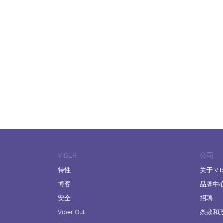
VIBER
公司
特性
关于 Vib
博客
品牌中
安全
招聘
Viber Out
条款和