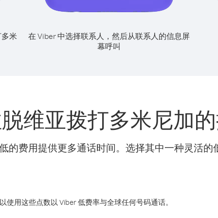
打多米
在 Viber 中选择联系人，然后从联系人的信息屏
幕呼叫
拉脱维亚拨打多米尼加的
t 可以更低的费用提供更多通话时间。选择其中一种灵活
您可以使用这些点数以 Viber 低费率与全球任何号码通话。