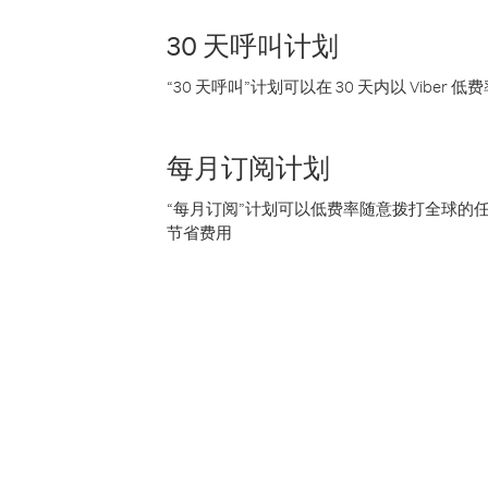
30 天呼叫计划
“30 天呼叫”计划可以在 30 天内以 Vibe
每月订阅计划
“每月订阅”计划可以低费率随意拨打全球的
节省费用