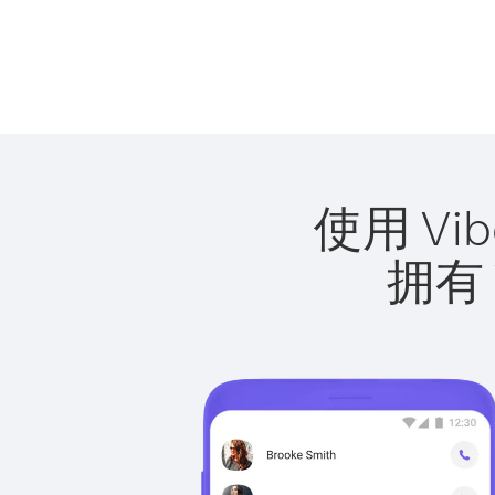
使用 Vi
拥有 