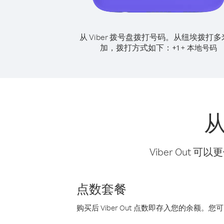
从 Viber 拨号盘拨打号码。
从纽埃拨打多
加，拨打方式如下：
+
+
1
本地号码
Viber Ou
点数套餐
购买后 Viber Out 点数即存入您的余额。