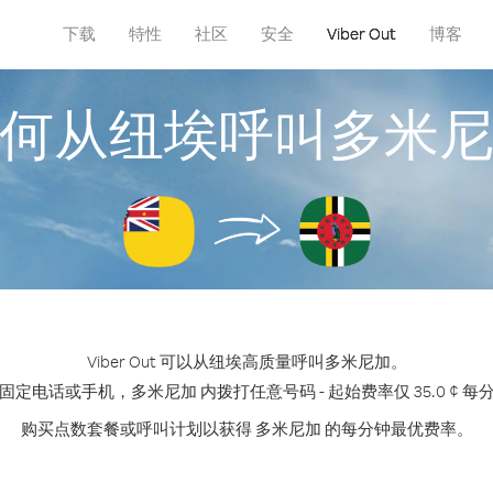
下载
特性
社区
安全
Viber Out
博客
何从纽埃呼叫多米
Viber Out 可以从纽埃高质量呼叫多米尼加。
固定电话或手机，多米尼加 内拨打任意号码 - 起始费率仅 35.0 ¢ 每
购买点数套餐或呼叫计划以获得 多米尼加 的每分钟最优费率。