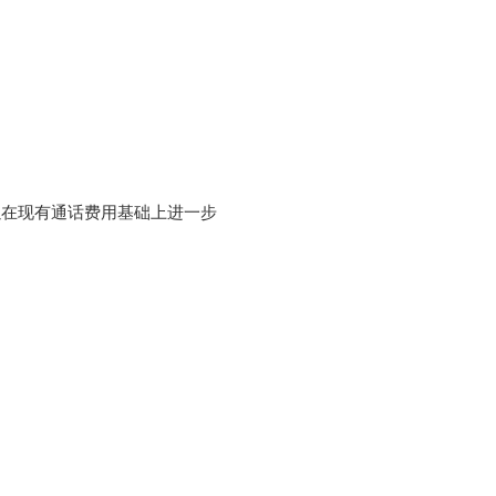
以在现有通话费用基础上进一步