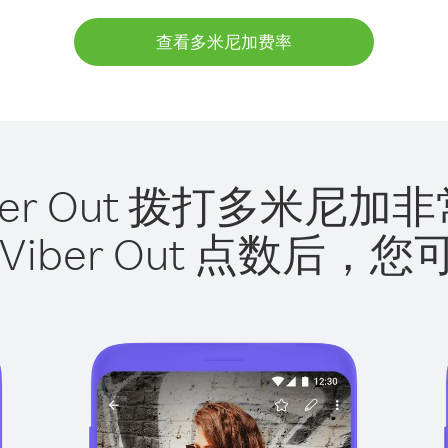
查看多米尼加费率
ber Out 拨打多米尼
Viber Out 点数后，