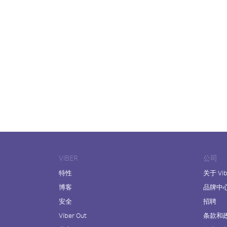
VIBER
公司
特性
关于 Vib
博客
品牌中
安全
招聘
Viber Out
条款和