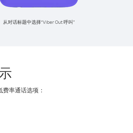
从对话标题中选择“Viber Out 呼叫”
示
的低费率通话选项：