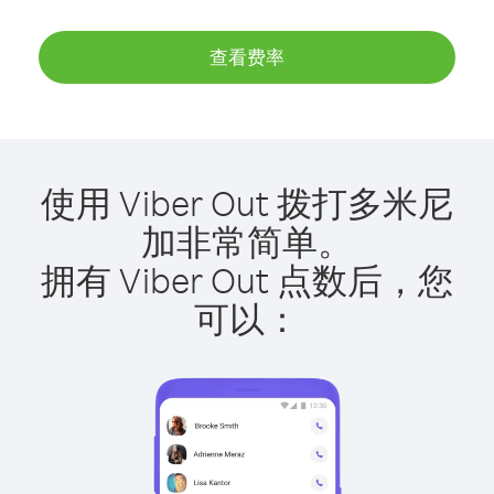
查看费率
使用 Viber Out 拨打多米尼
加非常简单。
拥有 Viber Out 点数后，您
可以：