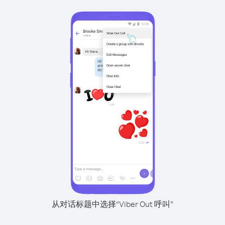
从对话标题中选择“Viber Out 呼叫”