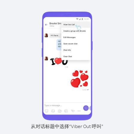
从对话标题中选择“Viber Out 呼叫”