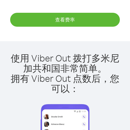
查看费率
使用 Viber Out 拨打多米尼
加共和国非常简单。
拥有 Viber Out 点数后，您
可以：