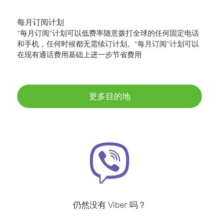
每月订阅计划
“每月订阅”计划可以低费率随意拨打全球的任何固定电话
和手机，任何时候都无需续订计划。“每月订阅”计划可以
在现有通话费用基础上进一步节省费用
更多目的地
仍然没有 Viber 吗？