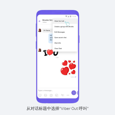
从对话标题中选择“Viber Out 呼叫”