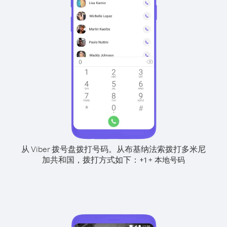
从 Viber 拨号盘拨打号码。
从布基纳法索拨打多米尼
加共和国，拨打方式如下：
+
+
1
本地号码