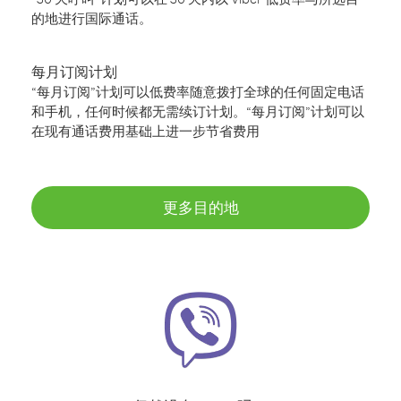
的地进行国际通话。
每月订阅计划
“每月订阅”计划可以低费率随意拨打全球的任何固定电话
和手机，任何时候都无需续订计划。“每月订阅”计划可以
在现有通话费用基础上进一步节省费用
更多目的地