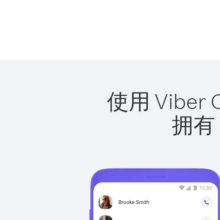
使用 Vib
拥有 