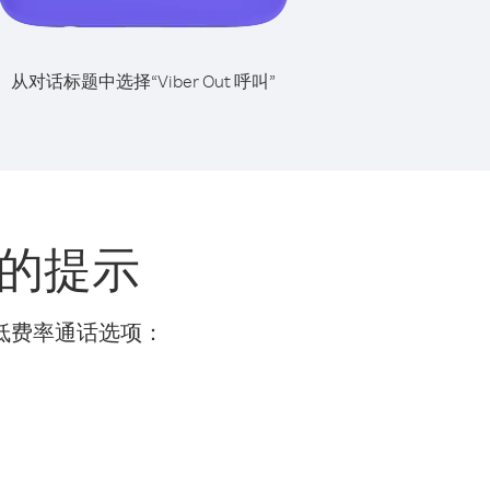
从对话标题中选择“Viber Out 呼叫”
的提示
的低费率通话选项：