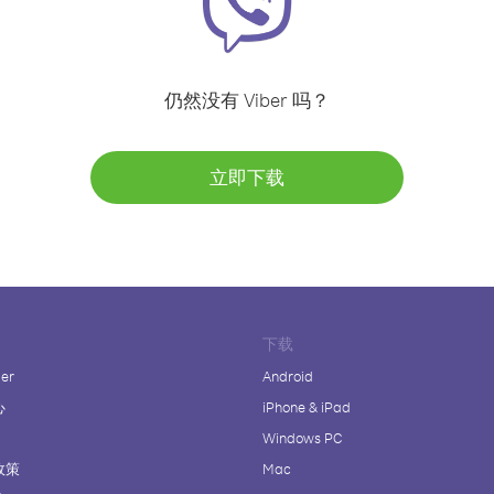
仍然没有 Viber 吗？
立即下载
下载
er
Android
心
iPhone & iPad
Windows PC
政策
Mac