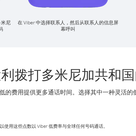
多米尼
在 Viber 中选择联系人，然后从联系人的信息屏
幕呼叫
码
大利拨打多米尼加共和国
t 可以更低的费用提供更多通话时间。选择其中一种灵活
您可以使用这些点数以 Viber 低费率与全球任何号码通话。