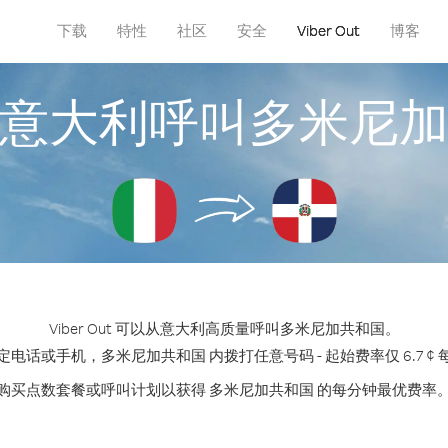
下载
特性
社区
安全
Viber Out
博客
意大利呼叫多米尼
Viber Out 可以从意大利高质量呼叫多米尼加共和国。
定电话或手机，多米尼加共和国 内拨打任意号码 - 起始费率仅 6.7 ¢ 
购买点数套餐或呼叫计划以获得 多米尼加共和国 的每分钟最优费率