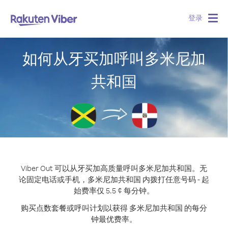
登录
Togg
navig
如何从牙买加呼叫多米尼加
共和国
Viber Out 可以从牙买加高质量呼叫多米尼加共和国。
无
论固定电话或手机，多米尼加共和国 内拨打任意号码 - 起
始费率仅 5.5 ¢ 每分钟。
购买点数套餐或呼叫计划以获得 多米尼加共和国 的每分
钟最优费率。