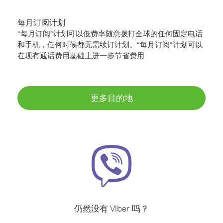
每月订阅计划
“每月订阅”计划可以低费率随意拨打全球的任何固定电话
和手机，任何时候都无需续订计划。“每月订阅”计划可以
在现有通话费用基础上进一步节省费用
更多目的地
仍然没有 Viber 吗？