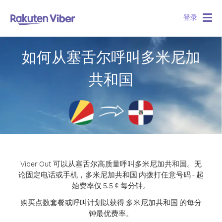
登录
Togg
navig
如何从塞舌尔呼叫多米尼加
共和国
Viber Out 可以从塞舌尔高质量呼叫多米尼加共和国。
无
论固定电话或手机，多米尼加共和国 内拨打任意号码 - 起
始费率仅 5.5 ¢ 每分钟。
购买点数套餐或呼叫计划以获得 多米尼加共和国 的每分
钟最优费率。