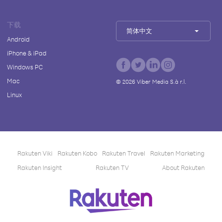
下载
简体中文
Android
iPhone & iPad
Windows PC
Mac
©
2026
Viber Media S.à r.l.
Linux
Rakuten Viki
Rakuten Kobo
Rakuten Travel
Rakuten Marketing
Rakuten Insight
Rakuten TV
About Rakuten