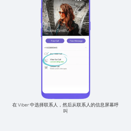
在 Viber 中选择联系人，然后从联系人的信息屏幕呼
叫