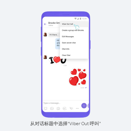
从对话标题中选择“Viber Out 呼叫”