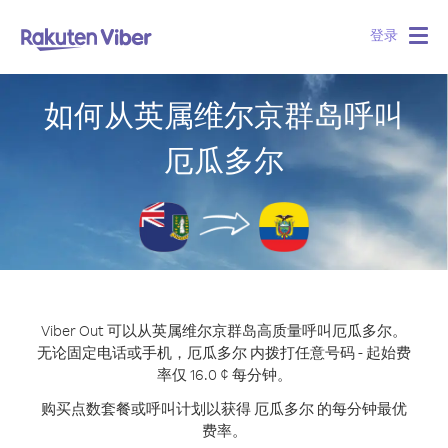
登录
Togg
navig
如何从英属维尔京群岛呼叫
厄瓜多尔
Viber Out 可以从英属维尔京群岛高质量呼叫厄瓜多尔。
无论固定电话或手机，厄瓜多尔 内拨打任意号码 - 起始费
率仅 16.0 ¢ 每分钟。
购买点数套餐或呼叫计划以获得 厄瓜多尔 的每分钟最优
费率。