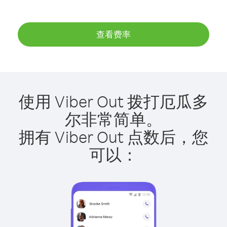
查看费率
使用 Viber Out 拨打厄瓜多
尔非常简单。
拥有 Viber Out 点数后，您
可以：