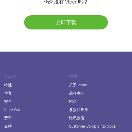
仍然没有 Viber 吗？
立即下载
VIBER
公司
特性
关于 Viber
博客
品牌中心
安全
招聘
Viber Out
条款和政策
费率
隐私政策
支持
Customer Complaints Code