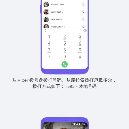
从 Viber 拨号盘拨打号码。
从库拉索拨打厄瓜多尔，
拨打方式如下：
+
+
593
本地号码