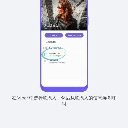
在 Viber 中选择联系人，然后从联系人的信息屏幕呼
叫