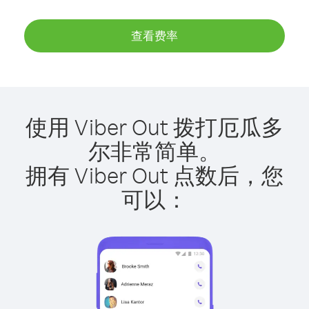
查看费率
使用 Viber Out 拨打厄瓜多
尔非常简单。
拥有 Viber Out 点数后，您
可以：