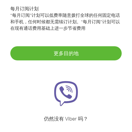
每月订阅计划
“每月订阅”计划可以低费率随意拨打全球的任何固定电话
和手机，任何时候都无需续订计划。“每月订阅”计划可以
在现有通话费用基础上进一步节省费用
更多目的地
仍然没有 Viber 吗？