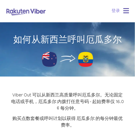
登录
Togg
navig
如何从新西兰呼叫厄瓜多尔
Viber Out 可以从新西兰高质量呼叫厄瓜多尔。
无论固定
电话或手机，厄瓜多尔 内拨打任意号码 - 起始费率仅 16.0
¢ 每分钟。
购买点数套餐或呼叫计划以获得 厄瓜多尔 的每分钟最优
费率。