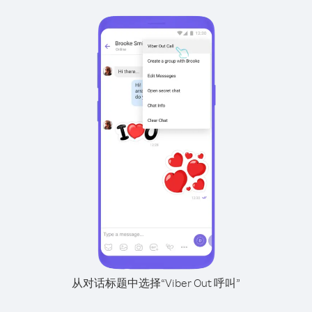
从对话标题中选择“Viber Out 呼叫”