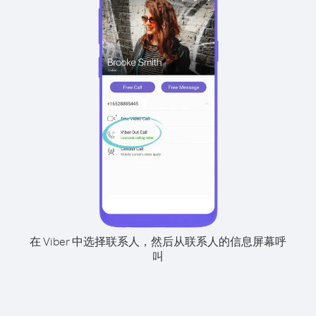
在 Viber 中选择联系人，然后从联系人的信息屏幕呼
叫