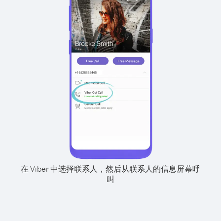
在 Viber 中选择联系人，然后从联系人的信息屏幕呼
叫