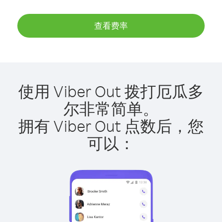
查看费率
使用 Viber Out 拨打厄瓜多
尔非常简单。
拥有 Viber Out 点数后，您
可以：