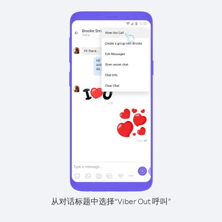
从对话标题中选择“Viber Out 呼叫”