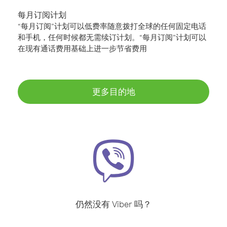
每月订阅计划
“每月订阅”计划可以低费率随意拨打全球的任何固定电话
和手机，任何时候都无需续订计划。“每月订阅”计划可以
在现有通话费用基础上进一步节省费用
更多目的地
仍然没有 Viber 吗？