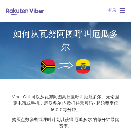
登录
Togg
navig
如何从瓦努阿图呼叫厄瓜多
尔
Viber Out 可以从瓦努阿图高质量呼叫厄瓜多尔。
无论固
定电话或手机，厄瓜多尔 内拨打任意号码 - 起始费率仅
16.0 ¢ 每分钟。
购买点数套餐或呼叫计划以获得 厄瓜多尔 的每分钟最优
费率。