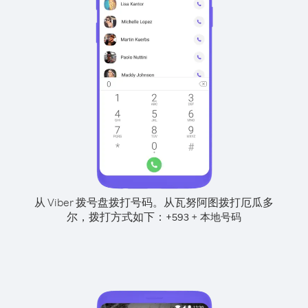
从 Viber 拨号盘拨打号码。
从瓦努阿图拨打厄瓜多
尔，拨打方式如下：
+
+
593
本地号码