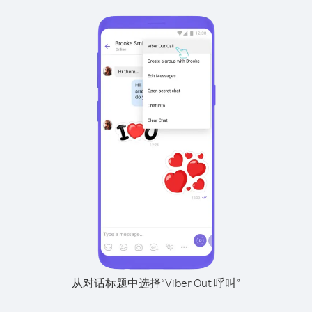
从对话标题中选择“Viber Out 呼叫”