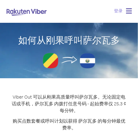
登录
Togg
navig
如何从刚果呼叫萨尔瓦多
Viber Out 可以从刚果高质量呼叫萨尔瓦多。
无论固定电
话或手机，萨尔瓦多 内拨打任意号码 - 起始费率仅 25.3 ¢
每分钟。
购买点数套餐或呼叫计划以获得 萨尔瓦多 的每分钟最优
费率。