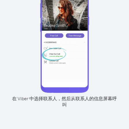
在 Viber 中选择联系人，然后从联系人的信息屏幕呼
叫