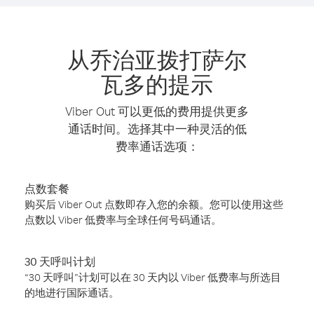
从乔治亚拨打萨尔
瓦多的提示
Viber Out 可以更低的费用提供更多
通话时间。选择其中一种灵活的低
费率通话选项：
点数套餐
购买后 Viber Out 点数即存入您的余额。您可以使用这些
点数以 Viber 低费率与全球任何号码通话。
30 天呼叫计划
“30 天呼叫”计划可以在 30 天内以 Viber 低费率与所选目
的地进行国际通话。