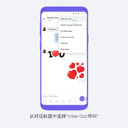
从对话标题中选择“Viber Out 呼叫”