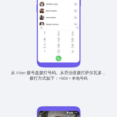
从 Viber 拨号盘拨打号码。
从乔治亚拨打萨尔瓦多，
拨打方式如下：
+
+
503
本地号码