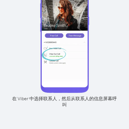
在 Viber 中选择联系人，然后从联系人的信息屏幕呼
叫