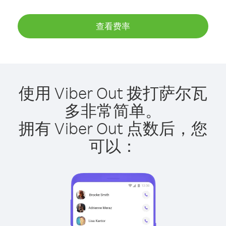
查看费率
使用 Viber Out 拨打萨尔瓦
多非常简单。
拥有 Viber Out 点数后，您
可以：